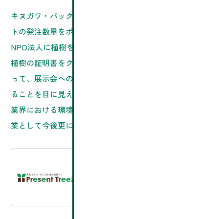
キヌガワ・パックグリーンポイントは、パンチカーペッ
トの発注数量をポイント換算し、そのポイントに応じて
NPO法人に植樹を依頼するポイント制度です。
植樹の証明書をクライアントさまにご提供することによ
って、展示会への出展や施工を通して植樹事業に参画す
ることを目に見える形で証明します。展示会・イベント
業界における環境対応の姿勢は、広く社会に貢献する企
業として今後更に重要視されるでしょう。
この植樹活動はPresent Treeを通じて行って
おります。
Present treeに関してはこちら