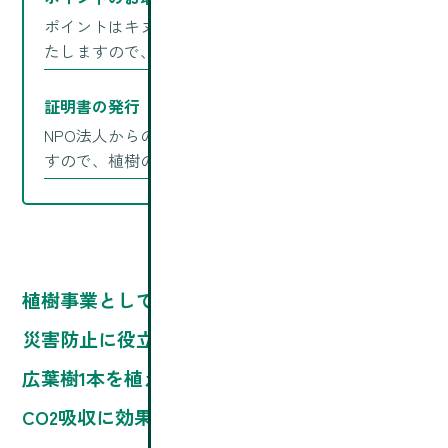
ポイントはキヌガワ・パックグループにて管理い
たしますので、お客様のご負担になりません。
証明書の発行
NPO法人からの証明書をお客様にご発行いたしま
すので、植樹の状況もご確認いただけます。
植樹事業としての森林再生は生態系、水資源、
災害防止に役立ちます。
広葉樹1本を植えることで、10年間に約110kgの
CO2吸収に効果があると言われております。