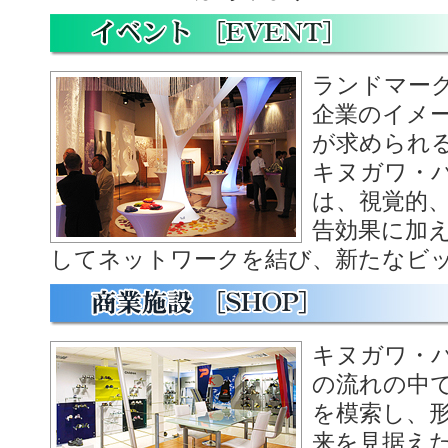
ランドマー
企業のイメ
が求められ
キヌガワ・
は、視覚的
告効果に加
してネットワークを結び、新たなビ
キヌガワ・
の流れの中
を模索し、
来を見据え