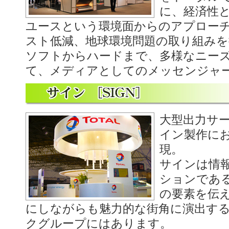
に、経済性
ユースという環境面からのアプロー
スト低減、地球環境問題の取り組み
ソフトからハードまで、多様なニー
て、メディアとしてのメッセンジャ
大型出力サ
イン製作に
現。
サインは情
ションであ
の要素を伝
にしながらも魅力的な街角に演出す
クグループにはあります。