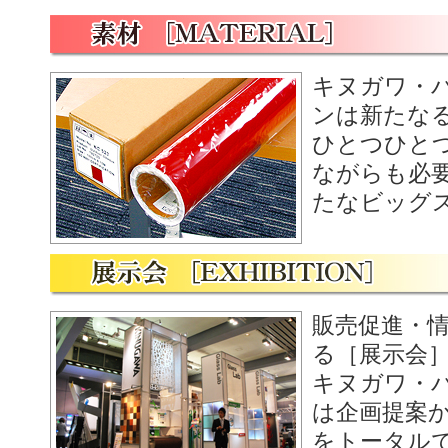
キヌガワ・
ンは新たな
ひとつひと
ながらも必
たなビッグ
販売促進・
る［展示会
キヌガワ・
は企画提案
をトータル