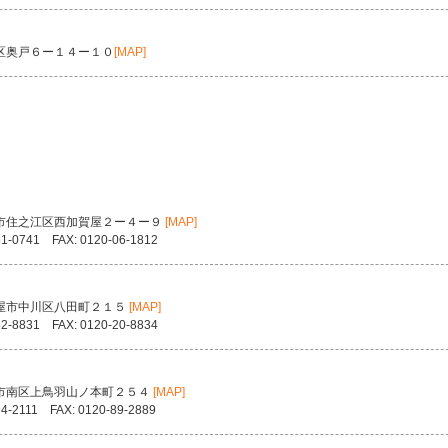
区奥戸６ー１４ー１０
[MAP]
市住之江区西加賀屋２ー４ー９
[MAP]
81-0741 FAX: 0120-06-1812
屋市中川区八田町２１５
[MAP]
52-8831 FAX: 0120-20-8834
市南区上鳥羽山ノ本町２５４
[MAP]
94-2111 FAX: 0120-89-2889